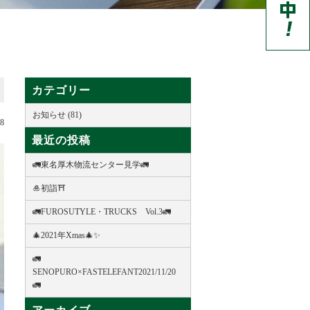
カテゴリー
お知らせ (81)
18
最近の投稿
🚛東名厚木物流センター見学🚛
🎍初詣⛩
🚛FUROSUTYLE・TRUCKS Vol.3🚛
🎄2021年Xmas🎄✨
🚛
SENOPURO×FASTELEFANT2021/11/20
🚛