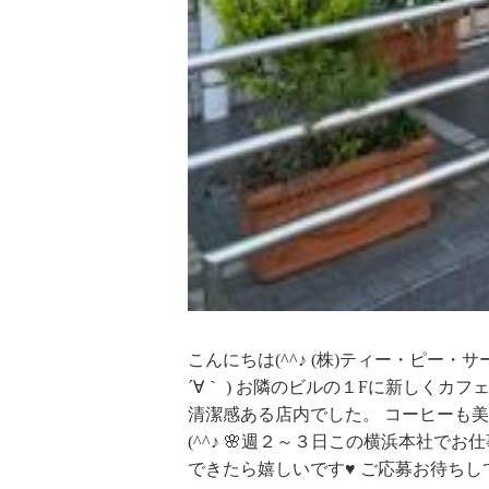
こんにちは(^^♪ (株)ティー・ピー・
´∀｀ ) お隣のビルの１Fに新しく
清潔感ある店内でした。 コーヒーも美
(^^♪ 🌸週２～３日この横浜本社で
できたら嬉しいです♥ ご応募お待ちしてお