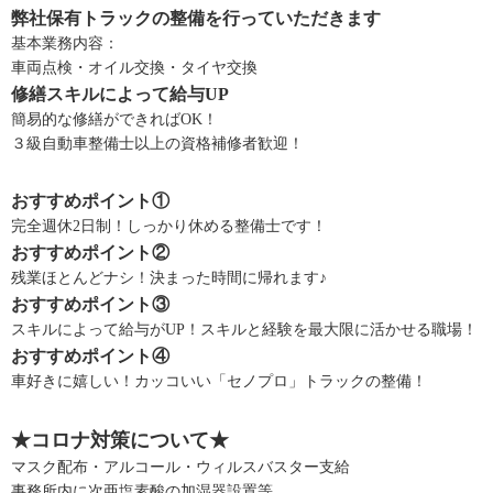
弊社保有トラックの整備を行っていただきます
基本業務内容：
車両点検・オイル交換・タイヤ交換
修繕スキルによって給与UP
簡易的な修繕ができればOK！
３級自動車整備士以上の資格補修者歓迎！
おすすめポイント①
完全週休2日制！しっかり休める整備士です！
おすすめポイント②
残業ほとんどナシ！決まった時間に帰れます♪
おすすめポイント③
スキルによって給与がUP！スキルと経験を最大限に活かせる職場！
おすすめポイント④
車好きに嬉しい！カッコいい「セノプロ」トラックの整備！
★コロナ対策について★
マスク配布・アルコール・ウィルスバスター支給
事務所内に次亜塩素酸の加湿器設置等